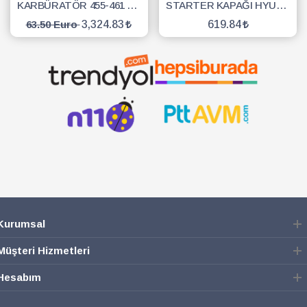
KARBÜRATÖR 455-461 ORJİNAL HUSQVARNA
STARTER KAPAĞI HYUNDAİ 650 METAL KOMPLE
63.50 Euro
3,324.83
619.84
SEPETE EKLE
SEPETE EKLE
Kurumsal
Müşteri Hizmetleri
Hesabım