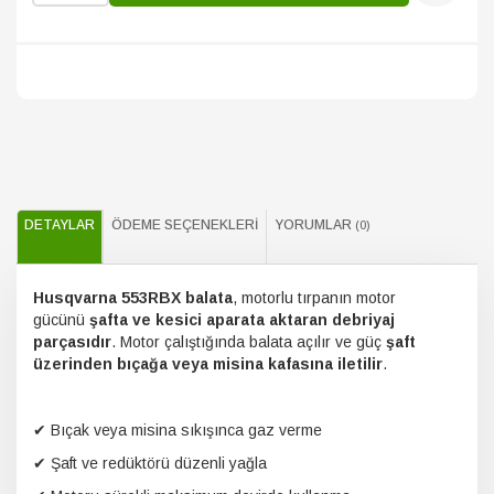
DETAYLAR
ÖDEME SEÇENEKLERI
YORUMLAR
(0)
Husqvarna 553RBX balata
, motorlu tırpanın motor
gücünü
şafta ve kesici aparata aktaran debriyaj
parçasıdır
. Motor çalıştığında balata açılır ve güç
şaft
üzerinden bıçağa veya misina kafasına iletilir
.
✔ Bıçak veya misina sıkışınca gaz verme
✔ Şaft ve redüktörü düzenli yağla