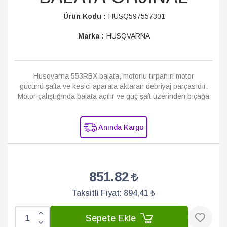
Ürün Kodu :
HUSQ597557301
Marka :
HUSQVARNA
Husqvarna 553RBX balata, motorlu tırpanın motor
gücünü şafta ve kesici aparata aktaran debriyaj parçasıdır.
Motor çalıştığında balata açılır ve güç şaft üzerinden bıçağa
veya misina kaf...
Devamı
Anında Kargo
851.82
Taksitli Fiyat:
894,41 ₺
Sepete Ekle