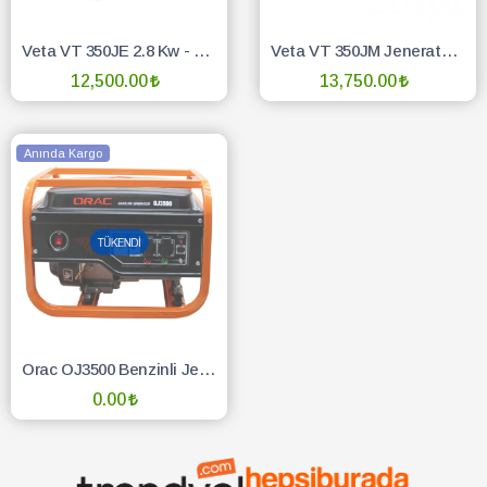
Veta VT 350JE 2.8 Kw - 3.5 Kw İpli Benzinli Jeneratör
Veta VT 350JM Jeneratör 2.8 Kw - 3,5 Kw Marşlı-İpli Benzinli
12,500.00
13,750.00
SEPETE EKLE
SEPETE EKLE
Anında Kargo
Orac OJ3500 Benzinli Jeneratör İpli
0.00
TÜKENDİ :(