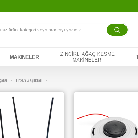
atına te
-
ZINCIRLI AĞAÇ KESME
MAKINELER
MAKINELERI
alar
Tırpan Başlıkları