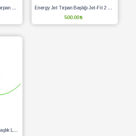
Kadmec Husqvarna Bilyalı Tırpan Başlık
Energy Jet Tırpan Başlığı Jet-Fit 2 Çıkışlı
500.00
SEPETE EKLE
Oleomac Tırpan Otomatik Başlık Load&Go M10