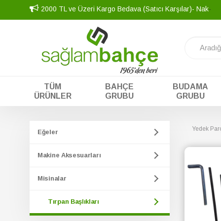
2000 TL ve Üzeri Kargo Bedava (Satıcı Karşılar)- Nakit fiy
TÜM
BAHÇE
BUDAMA
ÜRÜNLER
GRUBU
GRUBU
Yedek Parç
Eğeler
Makine Aksesuarları
Misinalar
Tırpan Başlıkları