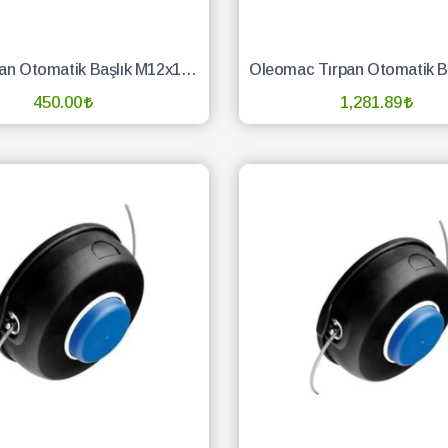
Smk Tırpan Otomatik Başlık M12x1.50 Stl Yan
450.00
1,281.89
SEPETE EKLE
SEPETE EKLE