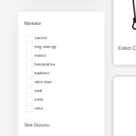
Markalar
castor
eng energy
Esinci Ç
esi̇nci̇
husqvarna
kadmec
oleo-mac
smk
stihl
veta
Stok Durumu