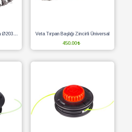
Veta Tırpan Başlığı Telli Fırça Ø203mm
Veta Tırpan Başlığı Zincirli Üniversal
450.00
SEPETE EKLE