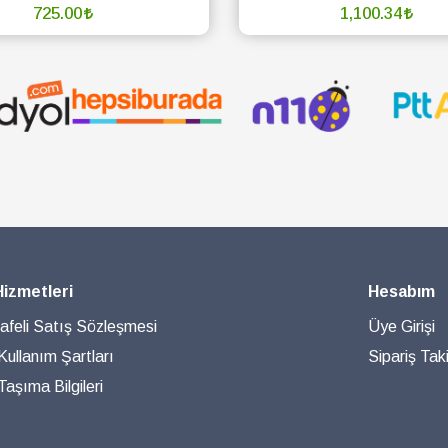
725.00
1,100.34
SEPETE EKLE
TÜKENDİ :(
Hizmetleri
Hesabım
feli Satış Sözleşmesi
Üye Girişi
 Kullanım Şartları
Sipariş Taki
aşıma Bilgileri