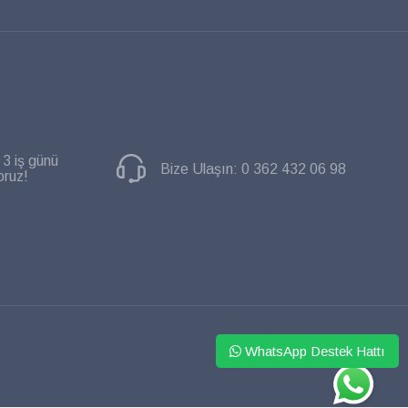
 3 iş günü
Bize Ulaşın:
0 362 432 06 98
oruz!
WhatsApp Destek Hattı
WHATSAPP