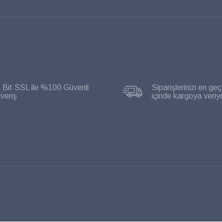
 Bit SSL ile %100 Güvenli
Siparişlerinizi en geç
şveriş
içinde kargoya veriy