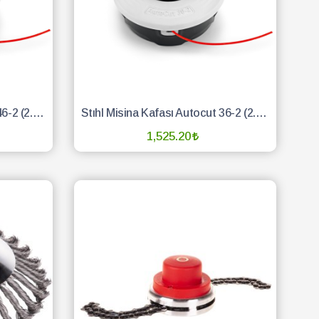
Stıhl Misina Kafası Autocut 46-2 (2.7mm) Yan Tırpan Model Orij
Stıhl Misina Kafası Autocut 36-2 (2.7mm) Sırt Model Orij
1,525.20
SEPETE EKLE