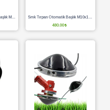
Oleomac Tırpan Otomatik Başlık Metal Load&Go 130mm
Smk Tırpan Otomatik Başlık M10x1.25 Oleo-Mac Kolay Sarım
480.00
SEPETE EKLE