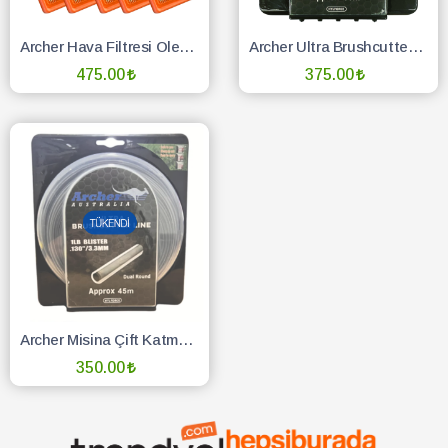
Archer Hava Filtresi Oleomac Uyumlu - 5 Adet
Archer Ultra Brushcutter Line Tırpan Misina İpi (Altıgen) 3.3mm 41 Metre
475.00
375.00
SEPETE EKLE
SEPETE EKLE
Archer Misina Çift Katmanlı 3.3 Mm Yuvarlak 45 Mt
350.00
TÜKENDİ :(