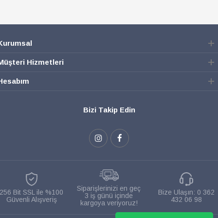
Kurumsal
Müşteri Hizmetleri
Hesabım
Bizi Takip Edin
Siparişlerinizi en geç
256 Bit SSL ile %100
Bize Ulaşın:
0 362
3 iş günü içinde
Güvenli Alışveriş
432 06 98
kargoya veriyoruz!