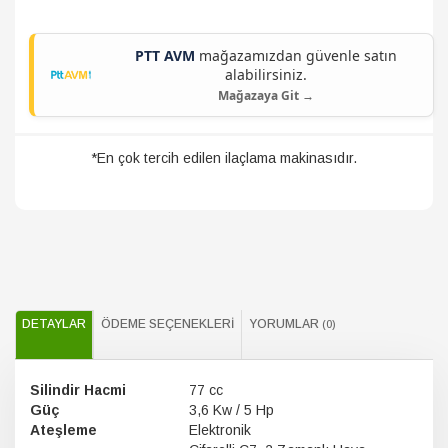
PTT AVM
mağazamızdan güvenle satın
alabilirsiniz.
Mağazaya Git →
*En çok tercih edilen ilaçlama makinasıdır.
DETAYLAR
ÖDEME SEÇENEKLERI
YORUMLAR
(0)
Silindir Hacmi
77 cc
Güç
3,6 Kw / 5 Hp
Ateşleme
Elektronik