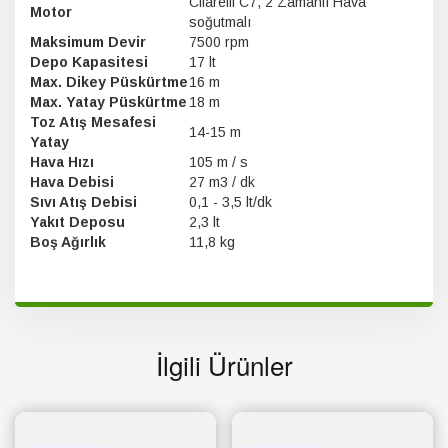
Cifarelli C7, 2 Zamanlı Hava
Motor
soğutmalı
Maksimum Devir
7500 rpm
Depo Kapasitesi
17 lt
Max. Dikey Püskürtme
16 m
Max. Yatay Püskürtme
18 m
Toz Atış Mesafesi
14-15 m
Yatay
Hava Hızı
105 m / s
Hava Debisi
27 m3 / dk
Sıvı Atış Debisi
0,1 - 3,5 lt/dk
Yakıt Deposu
2,3 lt
Boş Ağırlık
11,8 kg
İlgili Ürünler