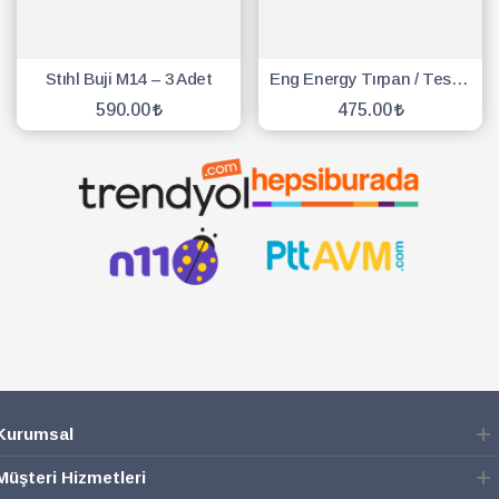
Stıhl Buji M14 – 3 Adet
Eng Energy Tırpan / Testere Buji - 10 Adet
590.00
475.00
SEPETE EKLE
SEPETE EKLE
Kurumsal
Müşteri Hizmetleri