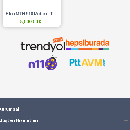
Efco MTH 510 Motorlu Testere
8,000.00
TÜKENDİ :(
Kurumsal
Müşteri Hizmetleri