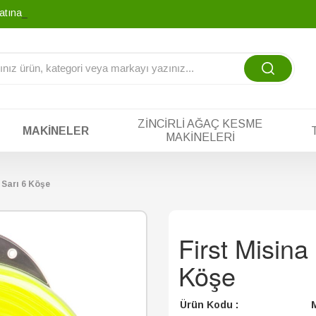
atına tek yada tak
-
ZINCIRLI AĞAÇ KESME
MAKINELER
MAKINELERI
 Sarı 6 Köşe
First Misin
Köşe
Ürün Kodu :
M