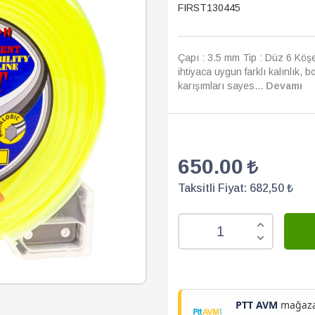
FIRST130445
Çapı : 3.5 mm Tip : Düz 6 Köş
ihtiyaca uygun farklı kalınlık, b
karışımları sayes...
Devamı
650.00
Taksitli Fiyat:
682,50 ₺
PTT AVM
mağazam