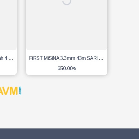
First Misina 3.3mm 36m Siyah 4 Köşe
FiRST MiSiNA 3.3mm 43m SARI 6 KÖŞE
650.00
SEPETE EKLE