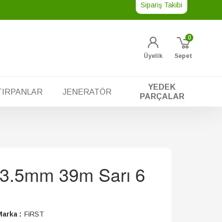
Sipariş Takibi
0
Üyelik
Sepet
YEDEK
TIRPANLAR
JENERATÖR
PARÇALAR
a 3.5mm 39m Sarı 6
arka :
FiRST