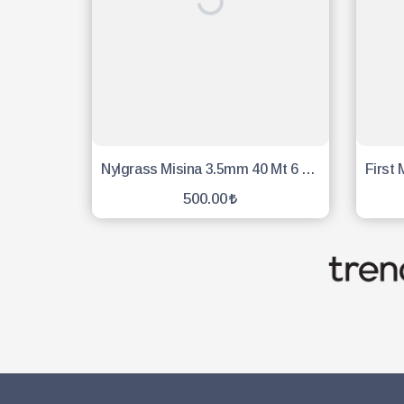
Nylgrass Misina 3.5mm 40 Mt 6 Köşe Sarı
500.00
SEPETE EKLE