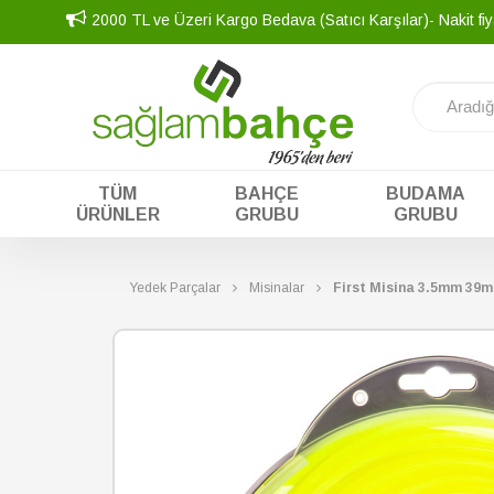
2000 TL ve Üzeri Kargo Bedava (Satıcı Karşılar)- Nakit fiy
TÜM
BAHÇE
BUDAMA
ÜRÜNLER
GRUBU
GRUBU
Yedek Parçalar
Misinalar
First Misina 3.5mm 39m