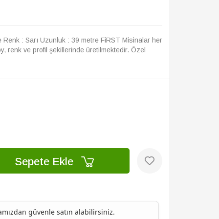
e Renk : Sarı Uzunluk : 39 metre FiRST Misinalar her
oy, renk ve profil şekillerinde üretilmektedir. Özel
Sepete Ekle
ızdan güvenle satın alabilirsiniz.