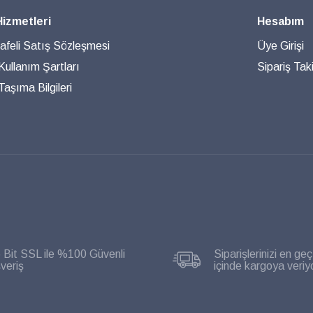
Hizmetleri
Hesabım
feli Satış Sözleşmesi
Üye Girişi
 Kullanım Şartları
Sipariş Taki
aşıma Bilgileri
 Bit SSL ile %100 Güvenli
Siparişlerinizi en geç
şveriş
içinde kargoya veriy