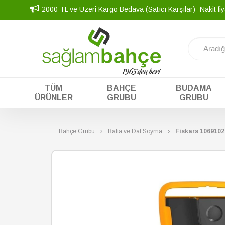
2000 TL ve Üzeri Kargo Bedava (Satıcı Karşılar)- Nakit fiy
TÜM
BAHÇE
BUDAMA
ÜRÜNLER
GRUBU
GRUBU
Bahçe Grubu
Balta ve Dal Soyma
Fiskars 1069102