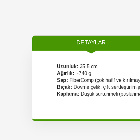
DETAYLAR
Uzunluk:
35,5 cm
Ağırlık:
~740 g
Sap:
FiberComp (çok hafif ve kırılmay
Bıçak:
Dövme çelik, çift sertleştirilmiş
Kaplama:
Düşük sürtünmeli (paslanma