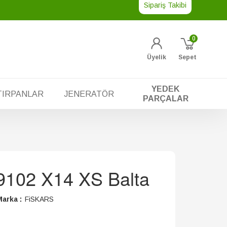
Sipariş Takibi
0
Üyelik
Sepet
YEDEK
TIRPANLAR
JENERATÖR
PARÇALAR
9102 X14 XS Balta
arka :
FiSKARS