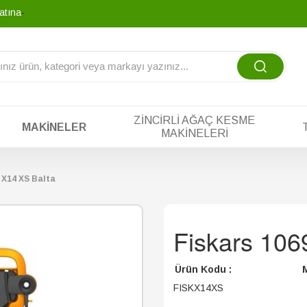
atına tek yada t
-
ZINCIRLI AĞAÇ KESME
MAKINELER
MAKINELERI
 X14 XS Balta
Fiskars 106
Ürün Kodu :
M
FISKX14XS