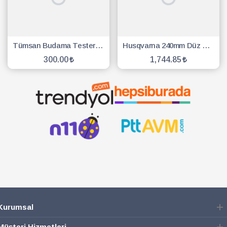
Tümsan Budama Testeresi 330mm
Husqvarna 240mm Düz Budama Testeresi
300.00
1,744.85
SEPETE EKLE
SEPETE EKLE
Kurumsal
Müşteri Hizmetleri