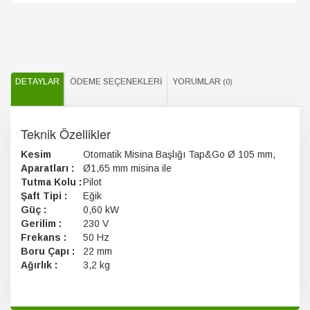
DETAYLAR
ÖDEME SEÇENEKLERI
YORUMLAR
(0)
Teknik Özellikler
Kesim
Otomatik Misina Başlığı Tap&Go Ø 105 mm,
Aparatları :
Ø1,65 mm misina ile
Tutma Kolu :
Pilot
Şaft Tipi :
Eğik
Güç :
0,60 kW
Gerilim :
230 V
Frekans :
50 Hz
Boru Çapı :
22 mm
Ağırlık :
3,2 kg