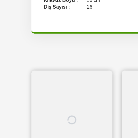
Kılavuz Boyu :
36 cm
Diş Sayısı :
26