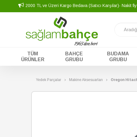
2000 TL ve Üzeri Kargo Bedava (Satıcı Karşılar)- Nakit fi
TÜM
BAHÇE
BUDAMA
ÜRÜNLER
GRUBU
GRUBU
Yedek Parçalar
Makine Aksesuarları
Oregon Hitach