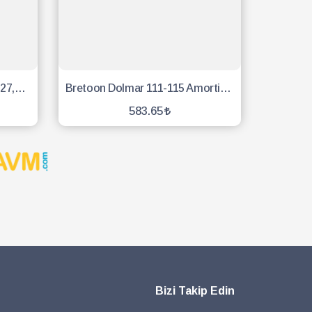
Stıhl Motorlu Testere Zinciri 27,5 Diş 91
Bretoon Dolmar 111-115 Amortisör Vidalı - 3 Adet
583.65
SEPETE EKLE
Bizi Takip Edin