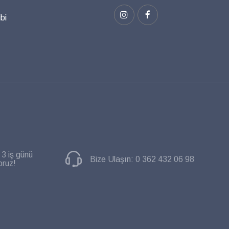
bi
 3 iş günü
Bize Ulaşın:
0 362 432 06 98
oruz!