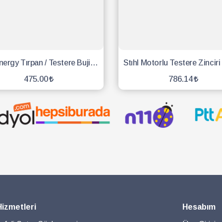
Eng Energy Tırpan / Testere Buji - 10 Adet
475.00
786.14
SEPETE EKLE
SEPETE EKLE
Hizmetleri
Hesabım