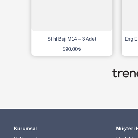
Stıhl Buji M14 – 3 Adet
590.00
SEPETE EKLE
Kurumsal
Müşteri 