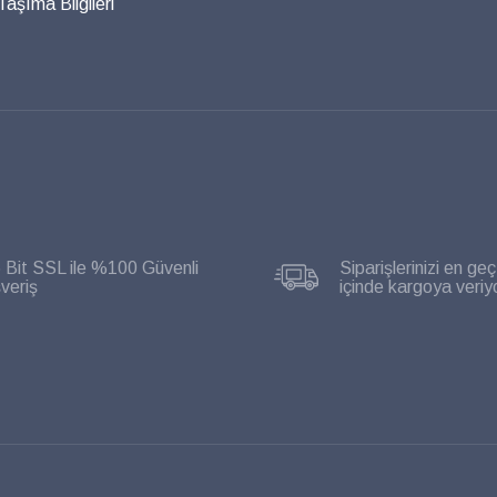
aşıma Bilgileri
 Bit SSL ile %100 Güvenli
Siparişlerinizi en geç
şveriş
içinde kargoya veriy