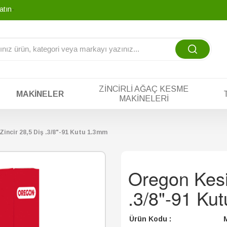
yatına tek yada
_
ZINCIRLI AĞAÇ KESME
MAKINELER
MAKINELERI
Zincir 28,5 Diş .3/8"-91 Kutu 1.3mm
Oregon Kesi
.3/8"-91 Ku
Ürün Kodu :
M