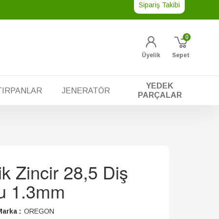
Sipariş Takibi
0
Üyelik
Sepet
YEDEK
TIRPANLAR
JENERATÖR
PARÇALAR
k Zincir 28,5 Diş
tu 1.3mm
arka :
OREGON