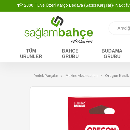
2000 TL ve Üzeri Kargo Bedava (Satıcı Karşılar)- Nakit fi
TÜM
BAHÇE
BUDAMA
ÜRÜNLER
GRUBU
GRUBU
Yedek Parçalar
Makine Aksesuarları
Oregon Kesik 