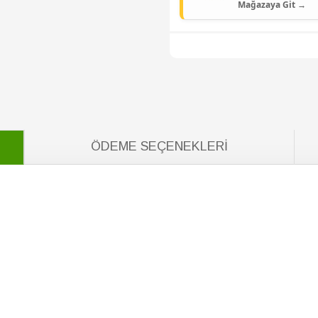
Mağazaya Git →
ÖDEME SEÇENEKLERI