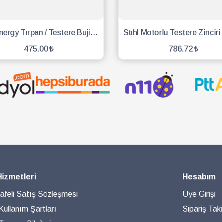
Eng Energy Tırpan / Testere Buji - 10 Adet
475.00
786.72
SEPETE EKLE
SEPETE EKLE
Hizmetleri
Hesabım
feli Satış Sözleşmesi
Üye Girişi
 Kullanım Şartları
Sipariş Taki