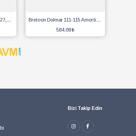
Stıhl Motorlu Testere Zinciri 27,5 Diş 91
Bretoon Dolmar 111-115 Amortisör Vidalı - 3 Adet
584.08
SEPETE EKLE
Bizi Takip Edin
bi