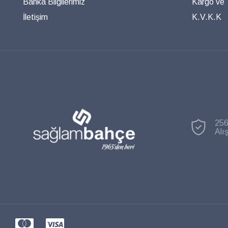
Banka Bilgilerimiz
Kargo ve T
İletişim
K.V.K.K
256
Alı