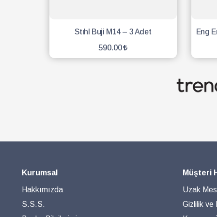
Stıhl Buji M14 – 3 Adet
590.00
SEPETE EKLE
Kurumsal
Müşteri 
Hakkımızda
Uzak Mesa
S.S.S.
Gizlilik ve