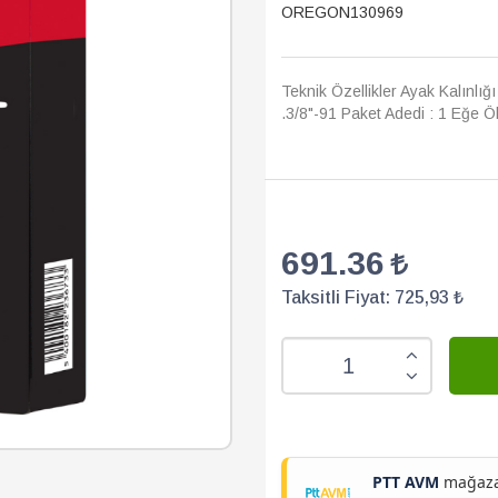
OREGON130969
Teknik Özellikler Ayak Kalınlığı
.3/8"-91 Paket Adedi : 1 Eğe Ö
691.36
Taksitli Fiyat:
725,93 ₺
PTT AVM
mağazam