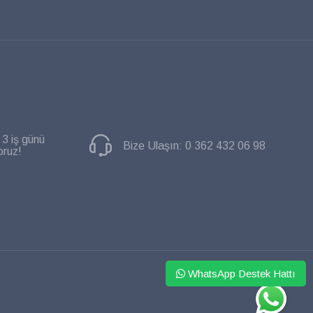
 3 iş günü
Bize Ulaşın:
0 362 432 06 98
oruz!
WhatsApp Destek Hattı
WHATSAPP