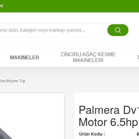
yatına tek yada
-
ZINCIRLI AĞAÇ KESME
MAKINELER
MAKINELERI
Çim Biçme Tip
Palmera Dv1
Motor 6.5hp
Ürün Kodu :
M