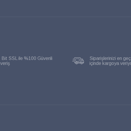
 Bit SSL ile %100 Güvenli
Siparişlerinizi en geç
şveriş
içinde kargoya veriy