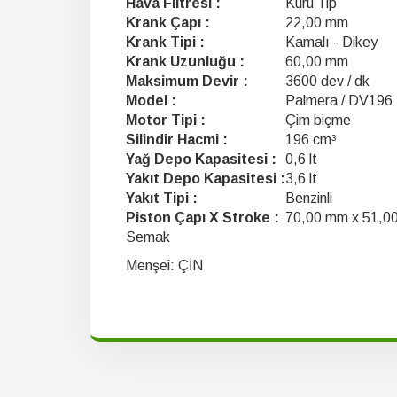
Hava Filtresi :
Kuru Tip
Krank Çapı :
22,00 mm
Krank Tipi :
Kamalı - Dikey
Krank Uzunluğu :
60,00 mm
Maksimum Devir :
3600 dev / dk
Model :
Palmera / DV196
Motor Tipi :
Çim biçme
Silindir Hacmi :
196 cm³
Yağ Depo Kapasitesi :
0,6 lt
Yakıt Depo Kapasitesi :
3,6 lt
Yakıt Tipi :
Benzinli
Piston Çapı X Stroke :
70,00 mm x 51,0
Semak
Menşei: ÇİN