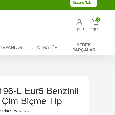
Sipariş Takibi
0
Üyelik
Sepet
YEDEK
TIRPANLAR
JENERATÖR
PARÇALAR
96-L Eur5 Benzinli
 Çim Biçme Tip
arka :
PALMERA