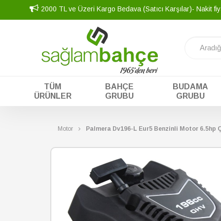
2000 TL ve Üzeri Kargo Bedava (Satıcı Karşılar)- Nakit fi
TÜM
BAHÇE
BUDAMA
ÜRÜNLER
GRUBU
GRUBU
Motor
Palmera Dv196-L Eur5 Benzinli Motor 6.5hp 