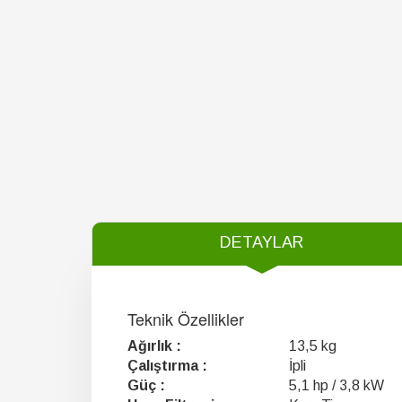
DETAYLAR
Teknik Özellikler
Ağırlık :
13,5 kg
Çalıştırma :
İpli
Güç :
5,1 hp / 3,8 kW