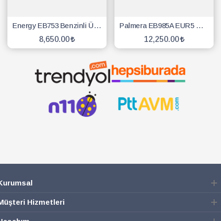
Energy EB753 Benzinli Üfleme Makinesi 2.54 Hp
Palmera EB985A EUR5 Üfleme Makinesi Sırt Tipi
8,650.00
12,250.00
SEPETE EKLE
SEPETE EKLE
Kurumsal
Müşteri Hizmetleri