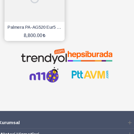
Palmera PA-AG520 Eur5 Toprak Burgusu 20cm Burgulu
8,800.00
SEPETE EKLE
Kurumsal