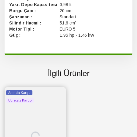
Yakıt Depo Kapasitesi :
0,98 lt
Burgu Çapı :
20 cm
Şanzıman :
Standart
Silindir Hacmi :
51,6 cm³
Motor Tipi :
EURO 5
Güç :
1,95 hp - 1,46 kW
İlgili Ürünler
Anında Kargo
Ücretsiz Kargo