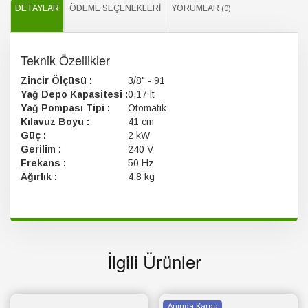
DETAYLAR
ÖDEME SEÇENEKLERI
YORUMLAR
(0)
Teknik Özellikler
Zincir Ölçüsü :
3/8" - 91
Yağ Depo Kapasitesi :
0,17 lt
Yağ Pompası Tipi :
Otomatik
Kılavuz Boyu :
41 cm
Güç :
2 kW
Gerilim :
240 V
Frekans :
50 Hz
Ağırlık :
4,8 kg
İlgili Ürünler
Anında Kargo