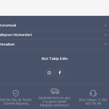
Kurumsal
Müşteri Hizmetleri
Hesabım
Bizi Takip Edin
Siparişlerinizi en geç
256 Bit SSL ile %100
Bize Ulaşın:
0 362
3 iş günü içinde
Güvenli Alışveriş
432 06 98
kargoya veriyoruz!