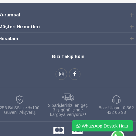
Kurumsal
Müşteri Hizmetleri
Hesabım
Bizi Takip Edin
Siparişlerinizi en geç
256 Bit SSL ile %100
Bize Ulaşın:
0 362
3 iş günü içinde
Güvenli Alışveriş
432 06 98
kargoya veriyoruz!
WhatsApp Destek Hattı
WHATSAPP