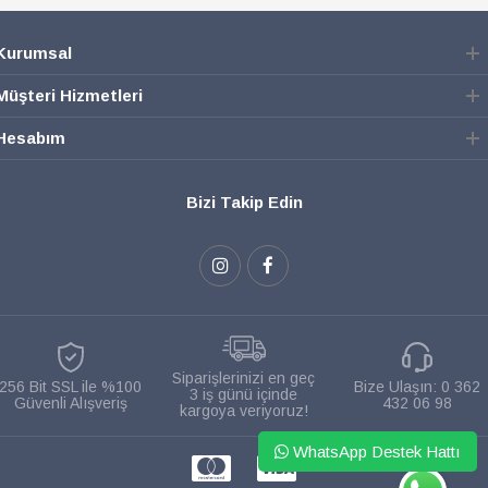
Kurumsal
Müşteri Hizmetleri
Hesabım
Bizi Takip Edin
Siparişlerinizi en geç
256 Bit SSL ile %100
Bize Ulaşın:
0 362
3 iş günü içinde
Güvenli Alışveriş
432 06 98
kargoya veriyoruz!
WhatsApp Destek Hattı
WHATSAPP