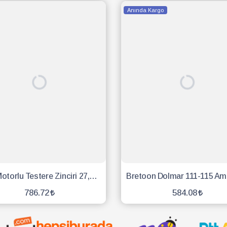
Anında Kargo
Stıhl Motorlu Testere Zinciri 27,5 Diş 91
786.72
584.08
SEPETE EKLE
SEPETE EKLE