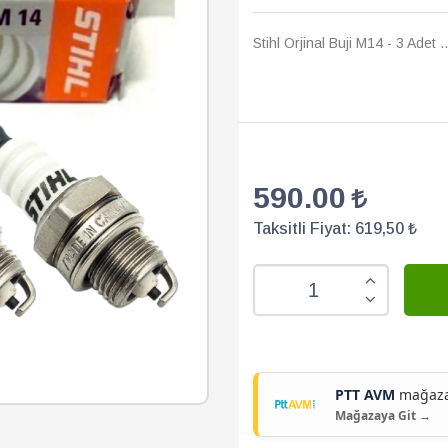
Stihl Orjinal Buji M14 - 3 Adet .
590.00
Taksitli Fiyat:
619,50 ₺
PTT AVM
mağazam
Mağazaya Git →