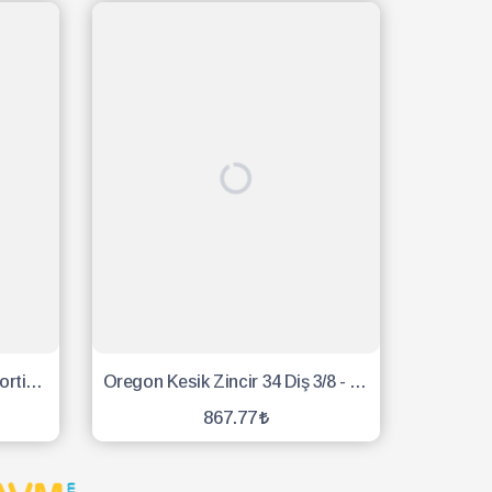
Bretoon Dolmar 111-115 Amortisör Vidalı - 3 Adet
Oregon Kesik Zincir 34 Diş 3/8 - 1.5 Köşeli Kutu
867.77
SEPETE EKLE