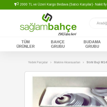
2000 TL ve Üzeri Kargo Bedava (Satıcı Karşılar)- Nakit fiy
TÜM
BAHÇE
BUDAMA
ÜRÜNLER
GRUBU
GRUBU
Yedek Parçalar
Makine Aksesuarları
Stıhl Buji M14