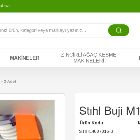
atına tek yada tak
-
ZINCIRLI AĞAÇ KESME
MAKINELER
MAKINELERI
 – 3 Adet
Stıhl Buji M
Ürün Kodu :
M
STIHL4007016-3