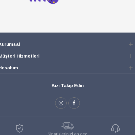
Kurumsal
Müşteri Hizmetleri
Hesabım
Bizi Takip Edin
Siparişlerinizi en geç