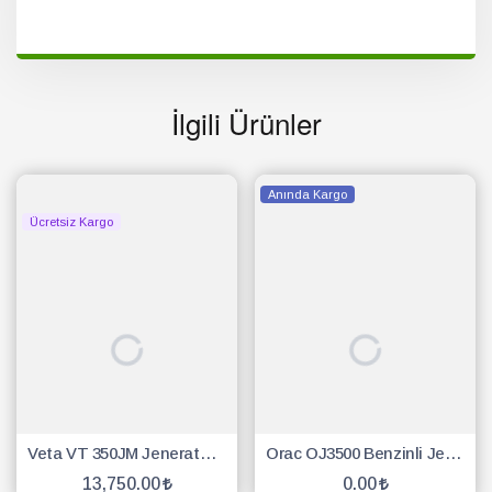
İlgili Ürünler
Anında Kargo
Ücretsiz Kargo
Veta VT 350JM Jeneratör 2.8 Kw - 3,5 Kw Marşlı-İpli Benzinli
Orac OJ3500 Benzinli Jeneratör İpli
13,750.00
0.00