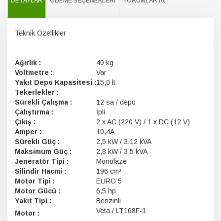
DETAYLAR
ÖDEME SEÇENEKLERI
YORUMLAR
(0)
Teknik Özellikler
Ağırlık :
40 kg
Voltmetre :
Var
Yakıt Depo Kapasitesi :
15,0 lt
Tekerlekler :
Sürekli Çalışma :
12 sa / depo
Çalıştırma :
İpli
Çıkış :
2 x AC (220 V) / 1 x DC (12 V)
Amper :
10,4A
Sürekli Güç :
2,5 kW / 3,12 kVA
Maksimum Güç :
2,8 kW / 3,5 kVA
Jeneratör Tipi :
Monofaze
Silindir Hacmi :
196 cm³
Motor Tipi :
EURO 5
Motor Gücü :
6,5 hp
Yakıt Tipi :
Benzinli
Veta / LT168F-1
Motor :