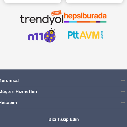
SEPETE EKLE
SEPETE EKLE
Kurumsal
Müşteri Hizmetleri
Hesabım
Bizi Takip Edin