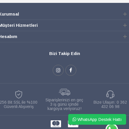
Kurumsal
Müşteri Hizmetleri
Hesabım
Bizi Takip Edin
Siparişlerinizi en geç
256 Bit SSL ile %100
Bize Ulaşın:
0 362
3 iş günü içinde
Güvenli Alışveriş
432 06 98
kargoya veriyoruz!
WhatsApp Destek Hattı
WHATSAPP