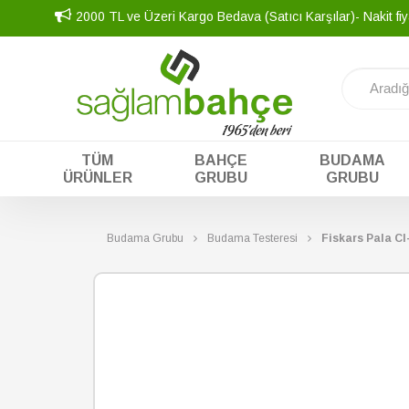
2000 TL ve Üzeri Kargo Bedava (Satıcı Karşılar)- Nakit fiy
TÜM
BAHÇE
BUDAMA
ÜRÜNLER
GRUBU
GRUBU
Budama Grubu
Budama Testeresi
Fiskars Pala Cl-