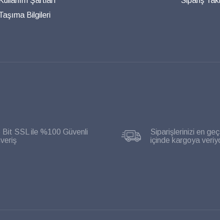
 Kullanım Şartları
Sipariş Taki
aşıma Bilgileri
 Bit SSL ile %100 Güvenli
Siparişlerinizi en geç
şveriş
içinde kargoya veriy