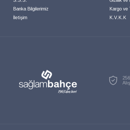
S.S.S.
Gizlilik ve
Banka Bilgilerimiz
Kargo ve T
İletişim
K.V.K.K
256
Alı