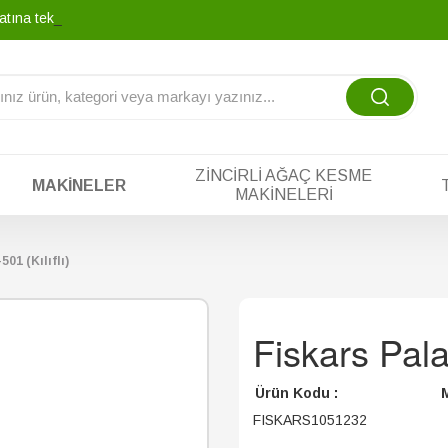
atına tek yada taksi
-
ZINCIRLI AĞAÇ KESME
MAKINELER
MAKINELERI
501 (Kılıflı)
Fiskars Pala 
Ürün Kodu :
M
FISKARS1051232