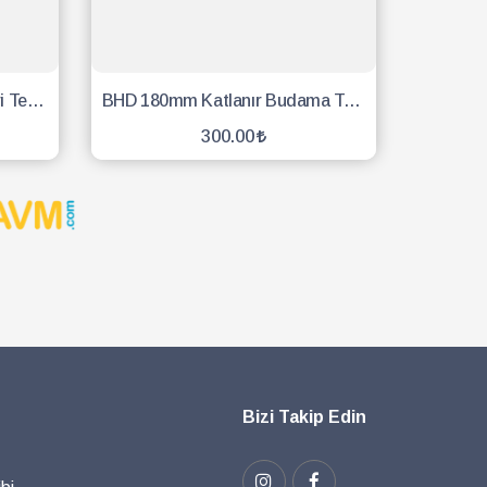
Tümsan Kılıflı Ağaç Saplı Eğri Testere 300mm
BHD 180mm Katlanır Budama Testeresi
300.00
SEPETE EKLE
Bizi Takip Edin