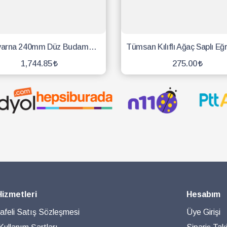
Husqvarna 240mm Düz Budama Testeresi
1,744.85
275.00
SEPETE EKLE
SEPETE EKLE
Hizmetleri
Hesabım
feli Satış Sözleşmesi
Üye Girişi