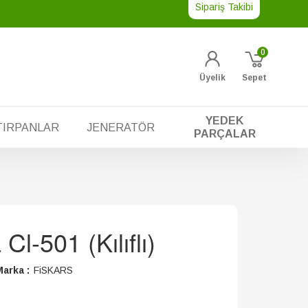
Sipariş Takibi
0
Üyelik
Sepet
YEDEK
TIRPANLAR
JENERATÖR
PARÇALAR
Cl-501 (Kılıflı)
arka :
FiSKARS