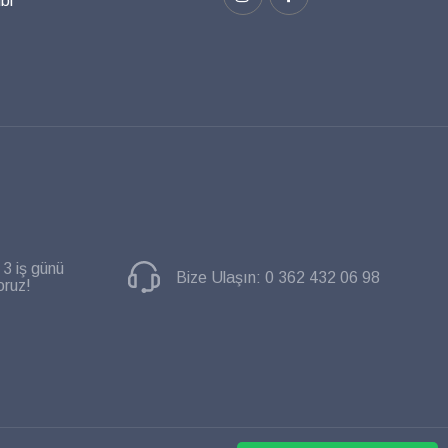
bi
 3 iş günü
Bize Ulaşın:
0 362 432 06 98
oruz!