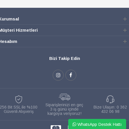
Kurumsal
Müşteri Hizmetleri
Hesabım
Bizi Takip Edin
Siparişlerinizi en geç
256 Bit SSL ile %100
Bize Ulaşın:
0 362
3 iş günü içinde
Güvenli Alışveriş
432 06 98
kargoya veriyoruz!
WhatsApp Destek Hattı
WHATSAPP