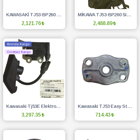
KAWASAKİ TJ53-BP260 SIRT REDİKTÖR KAFA KOMPLE MİKAWA
MİKAWA TJ53-BP260 SIRTLIK MİNDERİ ORJİNAL
2,121.76
2,488.89
SEPETE EKLE
SEPETE EKLE
Anında Kargo
Ücretsiz Kargo
Kawasaki Tj53E Elektronik Bobin Orij
Kawasaki TJ53 Easy Starter Tırnak Kovanı-Kolay Çekim
3,297.35
714.43
SEPETE EKLE
SEPETE EKLE