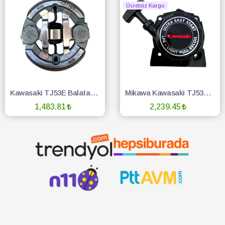
Ücretsiz Kargo
Kawasaki TJ53E Balata Orij
Mikawa Kawasaki TJ53E Bp260 Easy Starter Kolay Çalıştırma
1,483.81
2,239.45
SEPETE EKLE
SEPETE EKLE