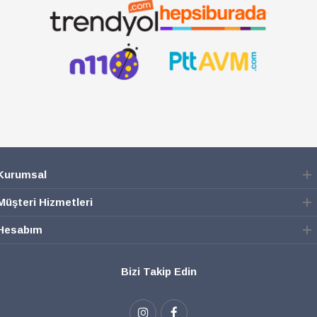
SEPETE EKLE
SEPETE EKLE
Kurumsal
Müşteri Hizmetleri
Hesabım
Bizi Takip Edin