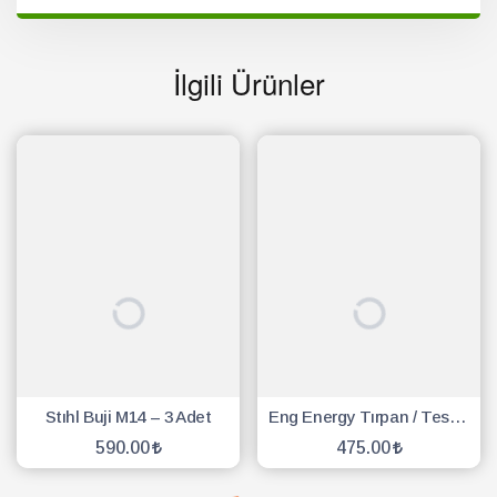
İlgili Ürünler
Stıhl Buji M14 – 3 Adet
Eng Energy Tırpan / Testere Buji - 10 Adet
590.00
475.00