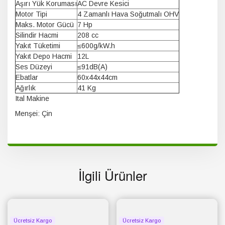
Aşırı Yük Koruması
AC Devre Kesici
Motor Tipi
4 Zamanlı Hava Soğutmalı OHV
Maks. Motor Gücü
7 Hp
Silindir Hacmi
208 cc
Yakıt Tüketimi
≤600g/kW.h
Yakıt Depo Hacmi
12L
Ses Düzeyi
≤91dB(A)
Ebatlar
60x44x44cm
Ağırlık
41 Kg
Ital Makine
Menşei: Çin
İlgili Ürünler
Ücretsiz Kargo
Ücretsiz Kargo