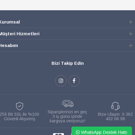
Kurumsal
Müşteri Hizmetleri
Hesabım
Bizi Takip Edin
Siparişlerinizi en geç
256 Bit SSL ile %100
Bize Ulaşın:
0 362
3 iş günü içinde
Güvenli Alışveriş
432 06 98
kargoya veriyoruz!
WhatsApp Destek Hattı
WHATSAPP