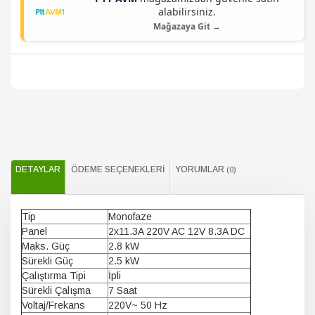
alabilirsiniz.
Mağazaya Git →
DETAYLAR
ÖDEME SEÇENEKLERI
YORUMLAR
(0)
Tip
Monofaze
Panel
2x11.3A 220V AC 12V 8.3A DC
Maks. Güç
2.8 kW
Sürekli Güç
2.5 kW
Çalıştırma Tipi
İpli
Sürekli Çalışma
7 Saat
Voltaj/Frekans
220V~ 50 Hz