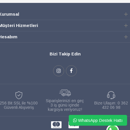
Kurumsal
Müşteri Hizmetleri
Hesabım
Bizi Takip Edin
Siparişlerinizi en geç
256 Bit SSL ile %100
Bize Ulaşın:
0 362
3 iş günü içinde
Güvenli Alışveriş
432 06 98
kargoya veriyoruz!
WhatsApp Destek Hattı
WHATSAPP