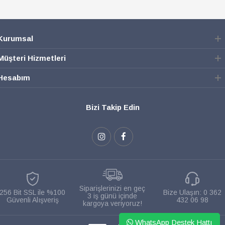
Kurumsal
Müşteri Hizmetleri
Hesabım
Bizi Takip Edin
Siparişlerinizi en geç
256 Bit SSL ile %100
Bize Ulaşın:
0 362
3 iş günü içinde
Güvenli Alışveriş
432 06 98
kargoya veriyoruz!
WhatsApp Destek Hattı
WHATSAPP