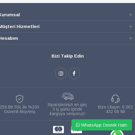
Kurumsal
Müşteri Hizmetleri
Hesabım
Bizi Takip Edin
Siparişlerinizi en geç
256 Bit SSL ile %100
Bize Ulaşın:
0 362
3 iş günü içinde
Güvenli Alışveriş
432 06 98
kargoya veriyoruz!
WhatsApp Destek Hattı
WHATSAPP