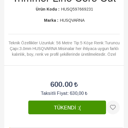
Ürün Kodu :
HUSQ597669231
Marka :
HUSQVARNA
Teknik Özellikler Uzunluk: 56 Metre Tip:5 Köşe Renk:Turuncu
Çapı:3.0mm HUSQVARNA Misinalar her ihtiyaca uygun farklı
kalınlık, boy, renk ve profil şekillerinde üretilmektedir. Özel
karış�...
Devamı
600.00
Taksitli Fiyat:
630,00 ₺
TÜKENDİ :(