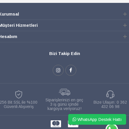
Kurumsal
Müşteri Hizmetleri
Hesabım
Bizi Takip Edin
Siparişlerinizi en geç
256 Bit SSL ile %100
Bize Ulaşın:
0 362
3 iş günü içinde
Güvenli Alışveriş
432 06 98
kargoya veriyoruz!
WhatsApp Destek Hattı
WHATSAPP