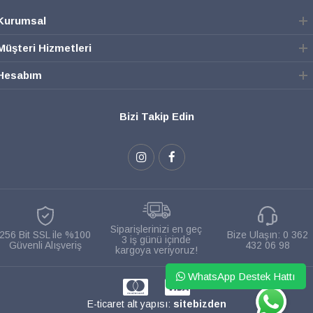
Kurumsal
Müşteri Hizmetleri
Hesabım
Bizi Takip Edin
Siparişlerinizi en geç
256 Bit SSL ile %100
Bize Ulaşın:
0 362
3 iş günü içinde
Güvenli Alışveriş
432 06 98
kargoya veriyoruz!
WhatsApp Destek Hattı
WHATSAPP
E-ticaret alt yapısı:
sitebizden