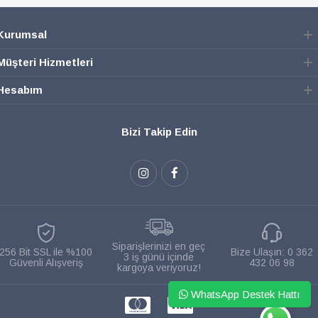
Kurumsal
Müşteri Hizmetleri
Hesabım
Bizi Takip Edin
Siparişlerinizi en geç
256 Bit SSL ile %100
Bize Ulaşın:
0 362
3 iş günü içinde
Güvenli Alışveriş
432 06 98
kargoya veriyoruz!
WhatsApp Destek Hattı
WHATSAPP