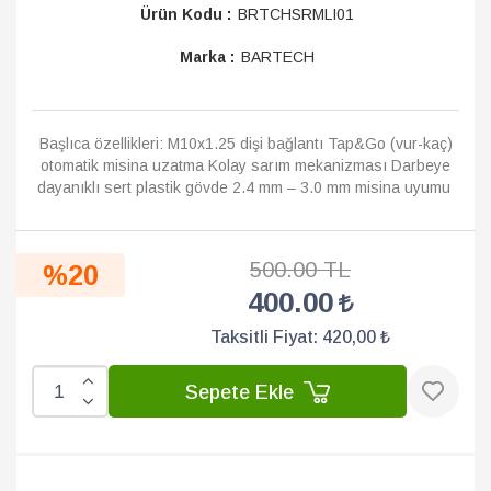
Ürün Kodu :
BRTCHSRMLI01
Marka :
BARTECH
Başlıca özellikleri: M10x1.25 dişi bağlantı Tap&Go (vur-kaç)
otomatik misina uzatma Kolay sarım mekanizması Darbeye
dayanıklı sert plastik gövde 2.4 mm – 3.0 mm misina uyumu
Uy...
Devamı
500.00 TL
%20
400.00
Taksitli Fiyat:
420,00 ₺
Sepete Ekle