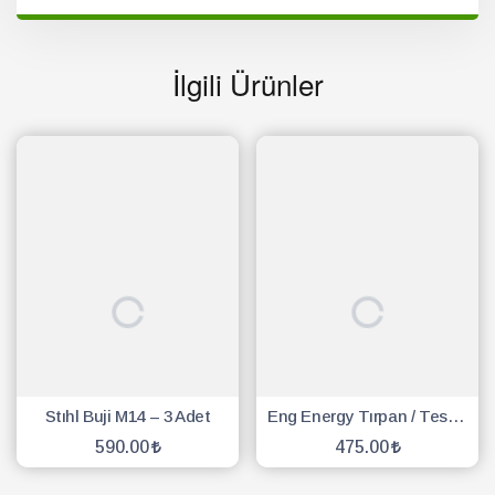
İlgili Ürünler
Stıhl Buji M14 – 3 Adet
Eng Energy Tırpan / Testere Buji - 10 Adet
590.00
475.00