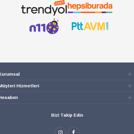
SEPETE EKLE
SEPETE EKLE
Kurumsal
Müşteri Hizmetleri
Hesabım
Bizi Takip Edin