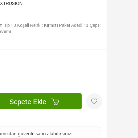
arka :
DESERT
XTRUSION
m Tip : 3 Köşeli Renk : Kırmızı Paket Adedi : 1 Çapı :
evamı
Sepete Ekle