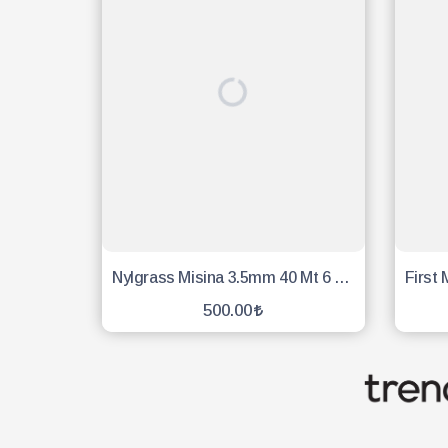
Nylgrass Misina 3.5mm 40 Mt 6 Köşe Sarı
500.00
SEPETE EKLE