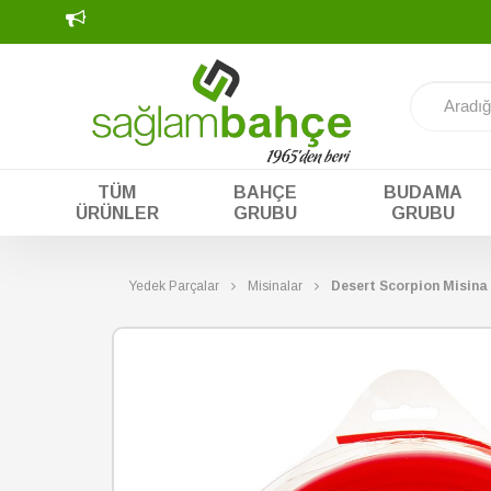
2000 TL ve Üzeri Kargo Bedava (Satıcı Karşılar)- Nakit fiyatın
geçebilirsiniz.
TÜM
BAHÇE
BUDAMA
ÜRÜNLER
GRUBU
GRUBU
Yedek Parçalar
Misinalar
Desert Scorpion Misina