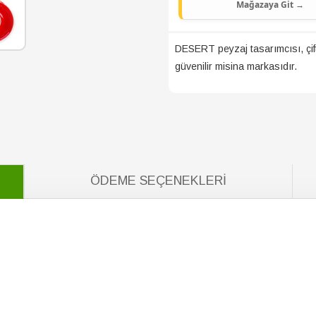
PTT AVM
mağazam
Mağazaya Git →
DESERT peyzaj tasarımcısı, çiftç
güvenilir misina markasıdır.
ÖDEME SEÇENEKLERI