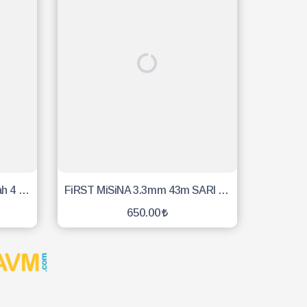
First Misina 3.3mm 36m Siyah 4 Köşe
FiRST MiSiNA 3.3mm 43m SARI 6 KÖŞE
650.00
SEPETE EKLE