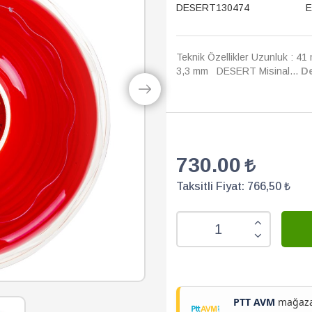
Ürün Kodu :
M
DESERT130474
E
Teknik Özellikler Uzunluk : 41 
3,3 mm DESERT Misinal...
D
730.00
Taksitli Fiyat:
766,50 ₺