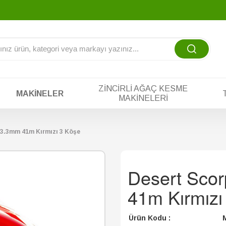
a tek yada taksitli çekimler için WhatsApp üzerinden iletişime
ZINCIRLI AĞAÇ KESME
MAKINELER
MAKINELERI
 3.3mm 41m Kırmızı 3 Köşe
Desert Scor
41m Kırmızı