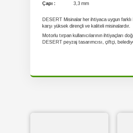
Renk :
Kırmızı
Paket Adedi :
1
Çapı :
3,3 mm
DESERT Misinalar her ihtiyaca uygun farklı k
karşı yüksek dirençli ve kaliteli misinalardır.
Motorlu tırpan kullanıcılarının ihtiyaçları do
DESERT peyzaj tasarımcısı, çiftçi, belediye,