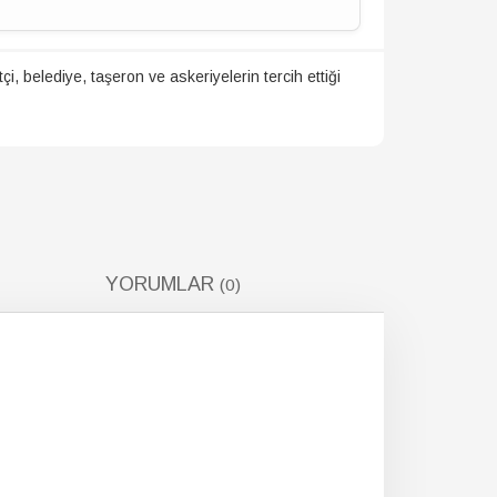
ızdan güvenle satın alabilirsiniz.
i, belediye, taşeron ve askeriyelerin tercih ettiği
YORUMLAR
(0)