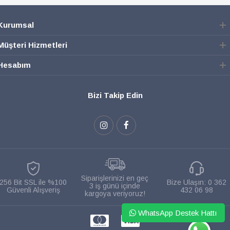
Kurumsal
Müşteri Hizmetleri
Hesabım
Bizi Takip Edin
Siparişlerinizi en geç
256 Bit SSL ile %100
Bize Ulaşın:
0 362
3 iş günü içinde
Güvenli Alışveriş
432 06 98
kargoya veriyoruz!
WhatsApp Destek Hattı
WHATSAPP