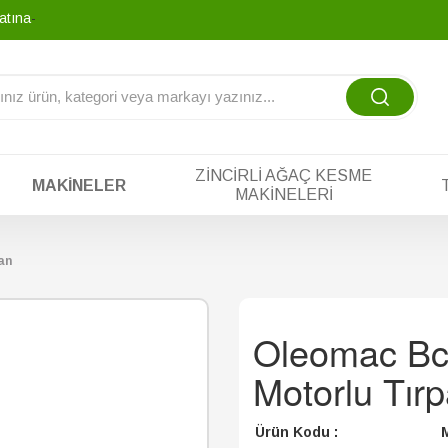
atına tek yada ta
_
ZINCIRLI AĞAÇ KESME
MAKINELER
MAKINELERI
an
Oleomac Bch
Motorlu Tır
Ürün Kodu :
M