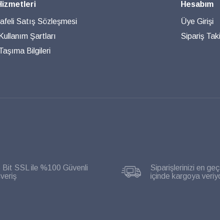
Hizmetleri
Hesabım
feli Satış Sözleşmesi
Üye Girişi
 Kullanım Şartları
Sipariş Taki
aşıma Bilgileri
 Bit SSL ile %100 Güvenli
Siparişlerinizi en geç
şveriş
içinde kargoya veriy