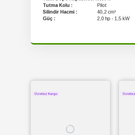
Tutma Kolu :
Pilot
Silindir Hacmi :
40,2 cm³
Güç :
2,0 hp - 1,5 kW
Ücretsiz Kargo
Ücretsi