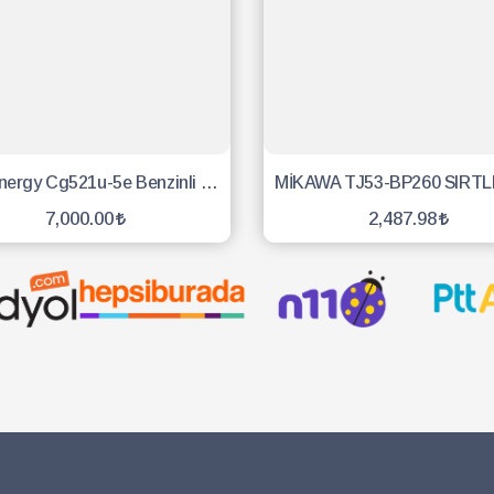
Eng Energy Cg521u-5e Benzinli Motorlu Yan Tırpan
7,000.00
2,487.98
SEPETE EKLE
SEPETE EKLE