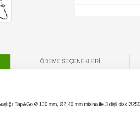
ÖDEME SEÇENEKLERI
Başlığı Tap&Go Ø 130 mm, Ø2,40 mm misina ile 3 dişli disk Ø2