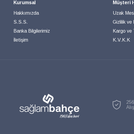
Kurumsal
Müşteri 
Hakkımızda
Uzak Mesa
S.S.S.
Gizlilik ve
Banka Bilgilerimiz
Kargo ve T
İletişim
K.V.K.K
256
Alı