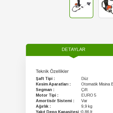
DETAYLAR
Teknik Özellikler
Şaft Tipi :
Düz
Kesim Aparatları :
Otomatik Misina 
Segman :
Çift
Motor Tipi :
EURO 5
Amortisör Sistemi :
Var
Ağırlık :
9,9 kg
Yakıt Depo Kapasitesi :
0,86 lt