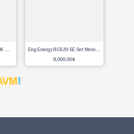
MİKAWA TJ53-BP260 SIRTLIK MİNDERİ ORJİNAL
Eng Energy BG520-5E Sırt Motorlu Tırpan
8,000.00
SEPETE EKLE