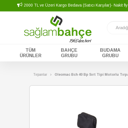
2000 TL ve Üzeri Kargo Bedava (Satıcı Karşılar)- Nakit fiy
TÜM
BAHÇE
BUDAMA
ÜRÜNLER
GRUBU
GRUBU
Tırpanlar
Oleomac Bch 40 Bp Sırt Tipi Motorlu Tırp