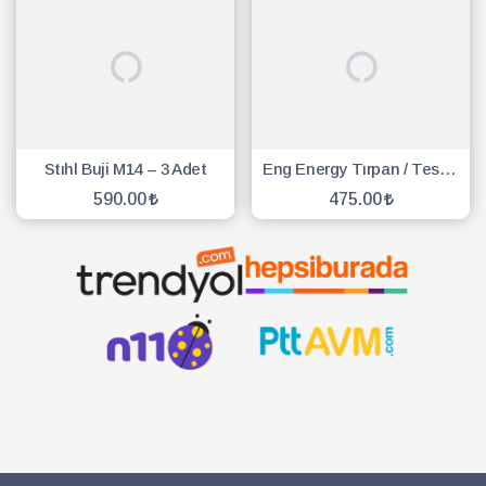
Stıhl Buji M14 – 3 Adet
Eng Energy Tırpan / Testere Buji - 10 Adet
590.00
475.00
SEPETE EKLE
SEPETE EKLE