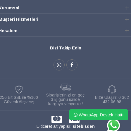
Kurumsal
Müşteri Hizmetleri
Hesabım
Bizi Takip Edin
Siparişlerinizi en geç
256 Bit SSL ile %100
Bize Ulaşın:
0 362
3 iş günü içinde
Güvenli Alışveriş
432 06 98
kargoya veriyoruz!
WhatsApp Destek Hattı
WHATSAPP
E-ticaret alt yapısı:
sitebizden