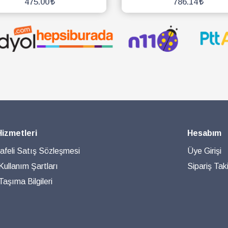
475.00
786.14
SEPETE EKLE
SEPETE EKLE
Hizmetleri
Hesabım
feli Satış Sözleşmesi
Üye Girişi
 Kullanım Şartları
Sipariş Taki
aşıma Bilgileri