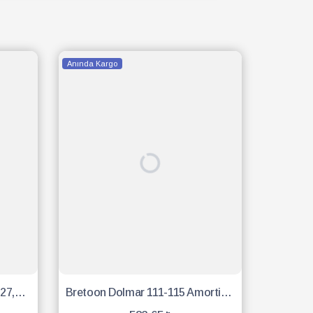
Anında Kargo
Stıhl Motorlu Testere Zinciri 27,5 Diş 91
Bretoon Dolmar 111-115 Amortisör Vidalı - 3 Adet