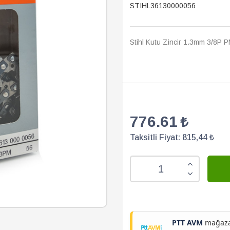
STIHL36130000056
Stihl Kutu Zincir 1.3mm 3/8P 
776.61
Taksitli Fiyat:
815,44 ₺
PTT AVM
mağazam