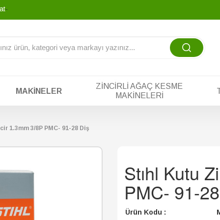
atına tek yad
_
ZINCIRLI AĞAÇ KESME
MAKINELER
MAKINELERI
ncir 1.3mm 3/8P PMC- 91-28 Diş
Stıhl Kutu Z
PMC- 91-28
Ürün Kodu :
M