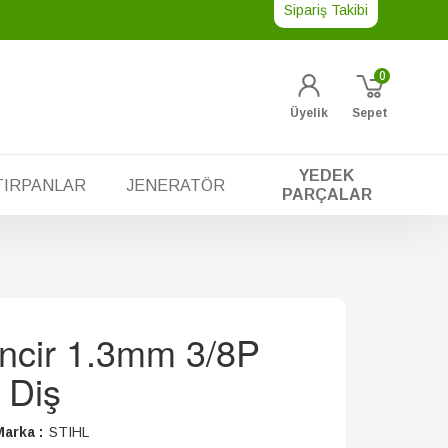
Sipariş Takibi
0
Üyelik
Sepet
YEDEK
TIRPANLAR
JENERATÖR
PARÇALAR
incir 1.3mm 3/8P
 Diş
arka :
STIHL