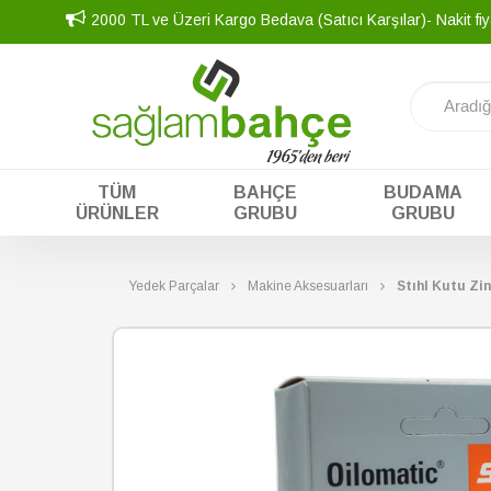
2000 TL ve Üzeri Kargo Bedava (Satıcı Karşılar)- Nakit fiy
TÜM
BAHÇE
BUDAMA
ÜRÜNLER
GRUBU
GRUBU
Yedek Parçalar
Makine Aksesuarları
Stıhl Kutu Zi