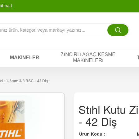
atına tek yada taksit
_
ZINCIRLI AĞAÇ KESME
MAKINELER
MAKINELERI
cir 1.6mm 3/8 RSC - 42 Diş
Stıhl Kutu 
- 42 Diş
Ürün Kodu :
M