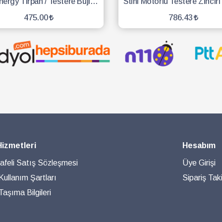
Eng Energy Tırpan / Testere Buji - 10 Adet
475.00
786.43
SEPETE EKLE
SEPETE EKLE
Hizmetleri
Hesabım
feli Satış Sözleşmesi
Üye Girişi
 Kullanım Şartları
Sipariş Taki
aşıma Bilgileri