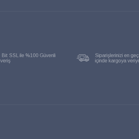
 Bit SSL ile %100 Güvenli
Siparişlerinizi en geç
şveriş
içinde kargoya veriy