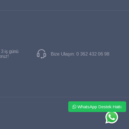
 3 iş günü
Bize Ulaşın:
0 362 432 06 98
oruz!
WhatsApp Destek Hattı
WHATSAPP