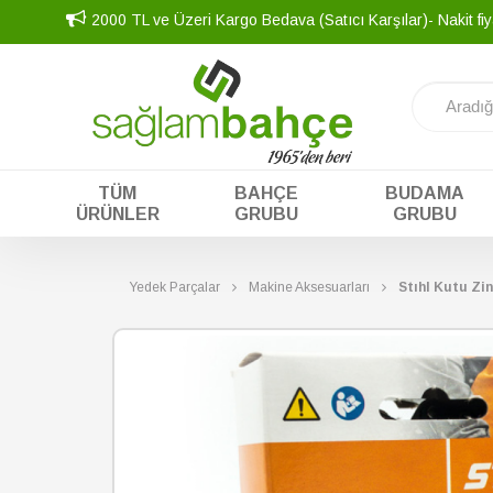
2000 TL ve Üzeri Kargo Bedava (Satıcı Karşılar)- Nakit fiy
TÜM
BAHÇE
BUDAMA
ÜRÜNLER
GRUBU
GRUBU
Yedek Parçalar
Makine Aksesuarları
Stıhl Kutu Zin