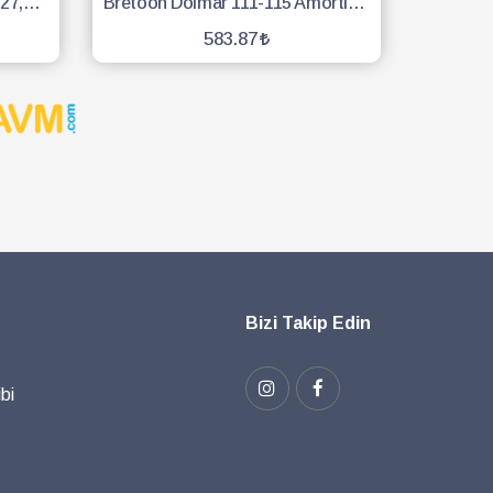
Stıhl Motorlu Testere Zinciri 27,5 Diş 91
Bretoon Dolmar 111-115 Amortisör Vidalı - 3 Adet
583.87
SEPETE EKLE
Bizi Takip Edin
bi