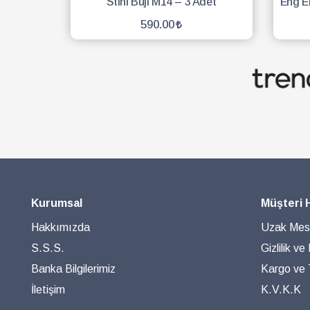
Stıhl Buji M14 – 3 Adet
590.00
SEPETE EKLE
Kurumsal
Müşteri 
Hakkımızda
Uzak Mesa
S.S.S.
Gizlilik ve
Banka Bilgilerimiz
Kargo ve T
İletişim
K.V.K.K