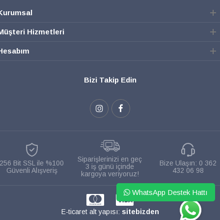
Kurumsal
Müşteri Hizmetleri
Hesabım
Bizi Takip Edin
Siparişlerinizi en geç
256 Bit SSL ile %100
Bize Ulaşın:
0 362
3 iş günü içinde
Güvenli Alışveriş
432 06 98
kargoya veriyoruz!
WhatsApp Destek Hattı
WHATSAPP
E-ticaret alt yapısı:
sitebizden