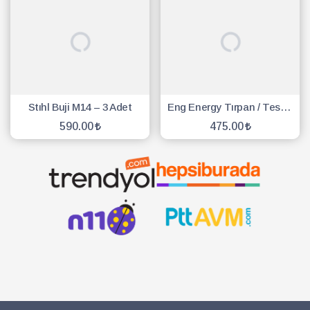
Stıhl Buji M14 – 3 Adet
Eng Energy Tırpan / Testere Buji - 10 Adet
590.00
475.00
SEPETE EKLE
SEPETE EKLE