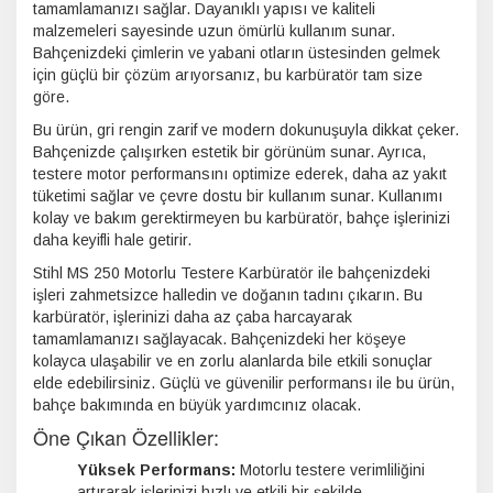
tamamlamanızı sağlar. Dayanıklı yapısı ve kaliteli
malzemeleri sayesinde uzun ömürlü kullanım sunar.
Bahçenizdeki çimlerin ve yabani otların üstesinden gelmek
için güçlü bir çözüm arıyorsanız, bu karbüratör tam size
göre.
Bu ürün, gri rengin zarif ve modern dokunuşuyla dikkat çeker.
Bahçenizde çalışırken estetik bir görünüm sunar. Ayrıca,
testere motor performansını optimize ederek, daha az yakıt
tüketimi sağlar ve çevre dostu bir kullanım sunar. Kullanımı
kolay ve bakım gerektirmeyen bu karbüratör, bahçe işlerinizi
daha keyifli hale getirir.
Stihl MS 250 Motorlu Testere Karbüratör ile bahçenizdeki
işleri zahmetsizce halledin ve doğanın tadını çıkarın. Bu
karbüratör, işlerinizi daha az çaba harcayarak
tamamlamanızı sağlayacak. Bahçenizdeki her köşeye
kolayca ulaşabilir ve en zorlu alanlarda bile etkili sonuçlar
elde edebilirsiniz. Güçlü ve güvenilir performansı ile bu ürün,
bahçe bakımında en büyük yardımcınız olacak.
Öne Çıkan Özellikler:
Yüksek Performans:
Motorlu testere verimliliğini
artırarak işlerinizi hızlı ve etkili bir şekilde